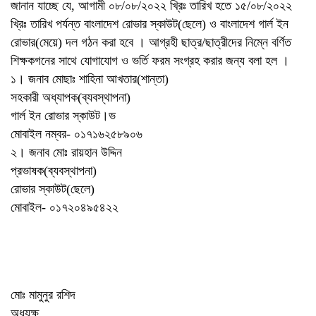
জানান যাচ্ছে যে, আগামী ০৮/০৮/২০২২ খ্রিঃ তারিখ হতে ১৫/০৮/২০২২
খ্রিঃ তারিখ পর্যন্ত বাংলাদেশ রোভার স্কাউট(ছেলে) ও বাংলাদেশ গার্ল ইন
রোভার(মেয়ে) দল গঠন করা হবে । আগ্রহী ছাত্র/ছাত্রীদের নিম্নে বর্ণিত
শিক্ষকগনের সাথে যোগাযোগ ও ভর্তি ফরম সংগ্রহ করার জন্য বলা হল ।
১। জনাব মোছাঃ শাহিনা আখতার(শান্তা)
সহকারী অধ্যাপক(ব্যবস্থাপনা)
গার্ল ইন রোভার স্কাউট।ভ
মোবাইল নম্বর- ০১৭১৬২৫৮৯০৬
২। জনাব মোঃ রায়হান উদ্দিন
প্রভাষক(ব্যবস্থাপনা)
রোভার স্কাউট(ছেলে)
মোবাইল- ০১৭২০৪৯৫৪২২
মোঃ মামুনুর রশিদ
অধ্যক্ষ