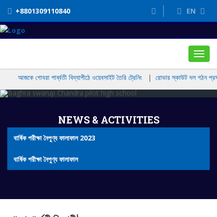
+8801309110840
EN
Toggl
navig
আজকে গোবরা পার্ব্বতী বিদ্যাপীঠে ওয়েবসাইট তৈরি ট্রেনিং
|
রোভার স্কাউট দল গঠন প্রসঙ্গে
NEWS & ACTIVITIES
বার্ষিক পরীক্ষা নৈপুণ্য ফালাফাল 2023
বার্ষিক পরীক্ষা নৈপুণ্য ফালাফাল