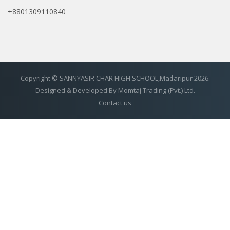
+8801309110840
Copyright © SANNYASIR CHAR HIGH SCHOOL,Madaripur 2026.
Designed & Developed By Momtaj Trading (Pvt.) Ltd.
Contact us