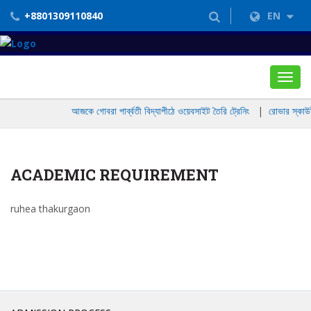
+8801309110840
EN
Toggl
navig
আজকে গোবরা পার্ব্বতী বিদ্যাপীঠে ওয়েবসাইট তৈরি ট্রেনিং
|
রোভার স্কাউট 
ACADEMIC REQUIREMENT
ruhea thakurgaon